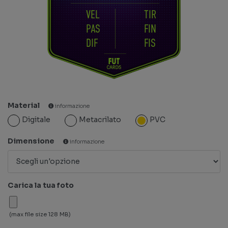
VEL
TIR
PAS
FIN
DIF
FIS
Material
informazione
Digitale
Metacrilato
PVC
Dimensione
informazione
Carica la tua foto
(max file size 128 MB)