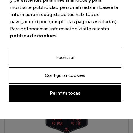
y persistentes para fines analíticos y para
mostrarte publicidad personalizada en base a la
Total
información recogida de tus hábitos de
navegación (por ejemplo, las páginas visitadas).
Quantità
Para obtener más información visite nuestra
política de cookies
Aggiungi al carrello
Rechazar
Configurar cookies
Permitir todas