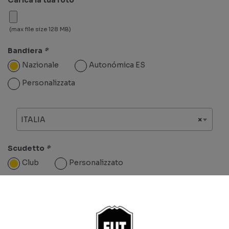
(max file size 128 MB)
Bandiera
*
Nazionale
Autonómica ES
Personalizzata
ITALIA
×
Scudetto
*
Club
Personalizzato
Serie A
×
Seleziona un club