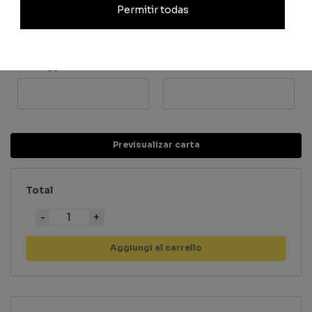
Tiro
Difesa
Permitir todas
Passaggio
Fisico
Previsualizar carta
Total
Quantità
Aggiungi al carrello