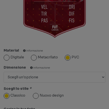
VEL
DRI
TIR
DIF
PAS
FIS
Material
informazione
Digitale
Metacrilato
PVC
Dimensione
informazione
Scegli lo stile
*
Classico
Nuovo design
Carica la tua foto