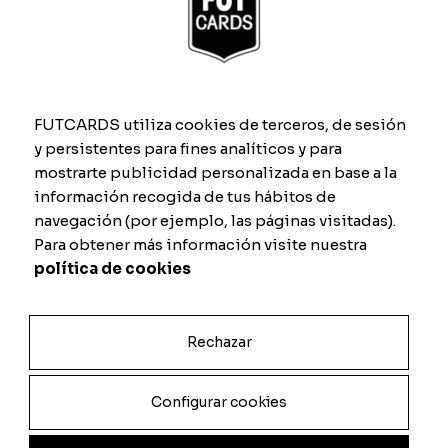
Media del giocatore
Ruolo
FUTCARDS utiliza cookies de terceros, de sesión
y persistentes para fines analíticos y para
Nome
*
mostrarte publicidad personalizada en base a la
información recogida de tus hábitos de
navegación (por ejemplo, las páginas visitadas).
Para obtener más información visite nuestra
Caratteristiche
política de cookies
Rechazar
Velocità
Dribbling
Configurar cookies