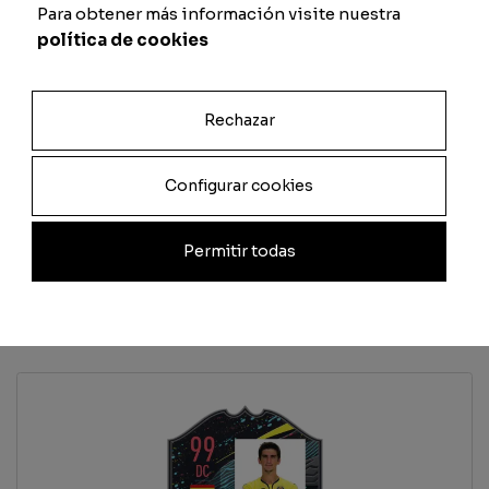
Passaggio
Fisico
Para obtener más información visite nuestra
política de cookies
Rechazar
Previsualizar carta
Configurar cookies
Total
Quantità
Permitir todas
Aggiungi al carrello