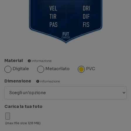
VEL
DRI
TIR
DIF
PAS
FIS
Material
informazione
Digitale
Metacrilato
PVC
Dimensione
informazione
Carica la tua foto
(max file size 128 MB)