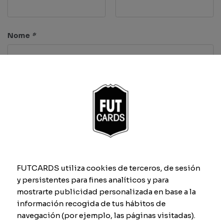
Nome
*
Caratteristiche
Velocità
Dribbling
FUTCARDS utiliza cookies de terceros, de sesión
y persistentes para fines analíticos y para
Tiro
Difesa
mostrarte publicidad personalizada en base a la
información recogida de tus hábitos de
navegación (por ejemplo, las páginas visitadas).