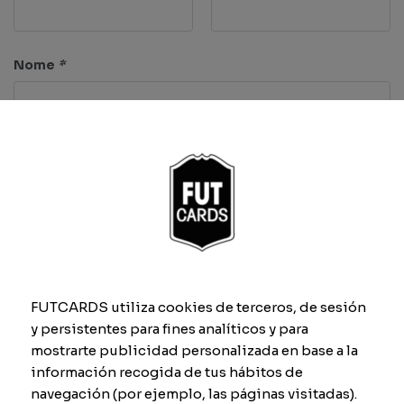
Nome
*
Caratteristiche
Velocità
Dribbling
FUTCARDS utiliza cookies de terceros, de sesión
y persistentes para fines analíticos y para
Tiro
Difesa
mostrarte publicidad personalizada en base a la
información recogida de tus hábitos de
navegación (por ejemplo, las páginas visitadas).