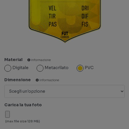
VEL
DRI
TIR
DIF
PAS
FIS
Material
informazione
Digitale
Metacrilato
PVC
Dimensione
informazione
Carica la tua foto
(max file size 128 MB)