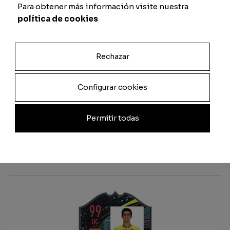
Passaggio
Fisico
Para obtener más información visite nuestra
política de cookies
Rechazar
Previsualizar carta
Configurar cookies
Total
Quantità
Permitir todas
Aggiungi al carrello