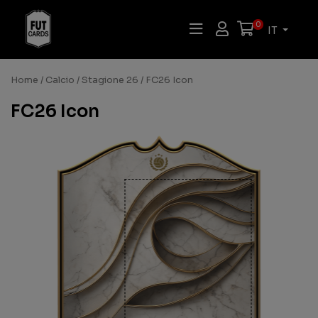
0
IT
Home
/
Calcio
/
Stagione 26
/ FC26 Icon
FC26 Icon