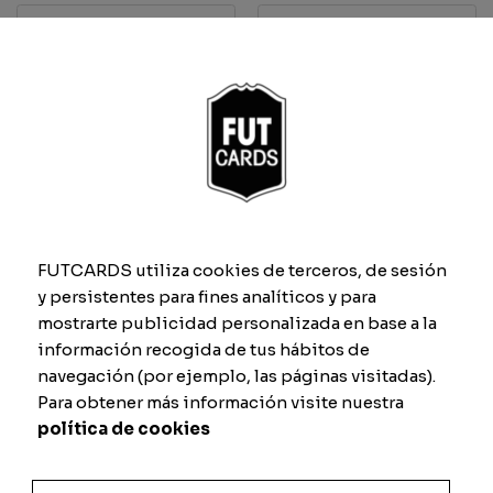
Nome
*
Caratteristiche
FUTCARDS utiliza cookies de terceros, de sesión
y persistentes para fines analíticos y para
mostrarte publicidad personalizada en base a la
Velocità
Tiro
información recogida de tus hábitos de
navegación (por ejemplo, las páginas visitadas).
Para obtener más información visite nuestra
Passaggio
Dribbling
política de cookies