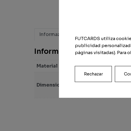
Informazioni aggiuntive
FUTCARDS utiliza cookies 
publicidad personalizada
Informazioni aggiuntive
páginas visitadas). Para 
Material
Digitale, Metacrilato,
Rechazar
Con
The Special Futcard (
Dimensione
Grande (59cm x 42cm) 
formato digitale, Form