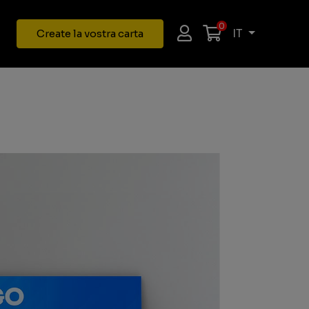
0
IT
Create la vostra carta