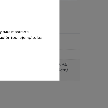
y para mostrarte
ación (por ejemplo, las
4cm x 59cm) + formato digitale, A2
igitale, A4 Piccola (30cm x 21cm) +