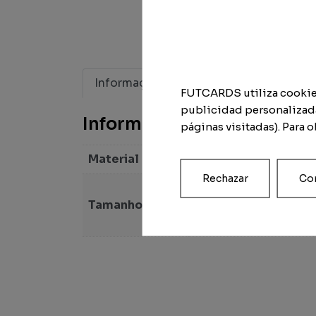
Informação adicional
FUTCARDS utiliza cookies 
publicidad personalizada
Informação adicional
páginas visitadas). Para 
Material
Digital, Metacrilato, 
Rechazar
Con
The Special Futcard (1
Tamanho
(59 cm x 42 cm) + form
digital, Formato digita