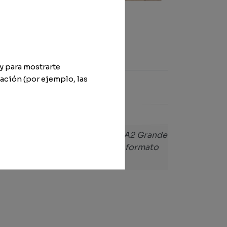
y para mostrarte
ación (por ejemplo, las
 cm x 59 cm) + formato digital, A2 Grande
l, A4 Pequena (30 cm x 21 cm) + formato