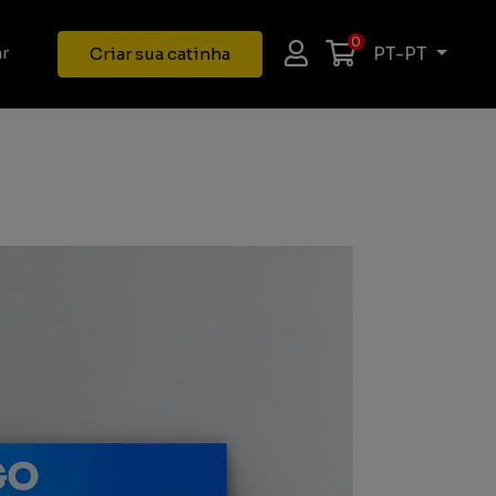
0
PT-PT
r
Criar sua catinha