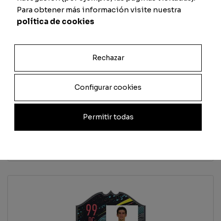
Para obtener más información visite nuestra
Difesa
Fisico
política de cookies
Rechazar
Previsualizar carta
Configurar cookies
Total
Permitir todas
Quantità
Aggiungi al carrello