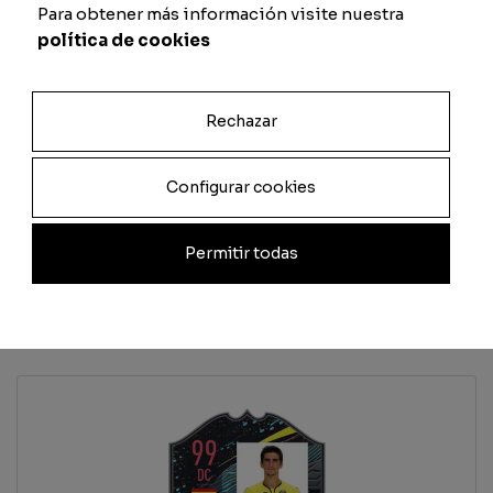
Passaggio
Fisico
Para obtener más información visite nuestra
política de cookies
Rechazar
Previsualizar carta
Configurar cookies
Total
Quantità
Permitir todas
Aggiungi al carrello