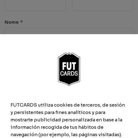
Nome
*
Caratteristiche
Velocità
Dribbling
FUTCARDS utiliza cookies de terceros, de sesión
y persistentes para fines analíticos y para
Tiro
Difesa
mostrarte publicidad personalizada en base a la
información recogida de tus hábitos de
navegación (por ejemplo, las páginas visitadas).