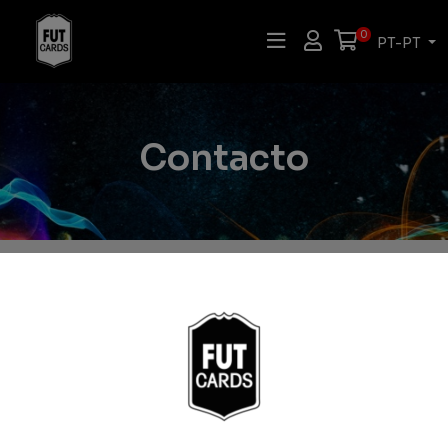
0
PT-PT
Contacto
Pode contactar-nos
através do seguinte
formulário