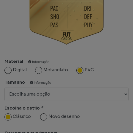
PAC
DRI
SHO
DEF
PAS
PHY
Material
informação
Digital
Metacrilato
PVC
Tamanho
informação
Escolha o estilo
*
Clássico
Novo desenho
Carregue a sua imagem