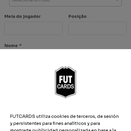
Meia do jogador
Posição
Nome
*
Características
FUTCARDS utiliza cookies de terceros, de sesión
Ritmo
Finta
y persistentes para fines analíticos y para
mostrarte publicidad personalizada en base a la