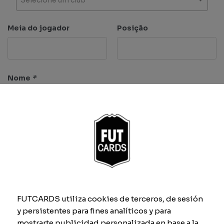
Meia do jogador
Posição
Nome
*
Características
FUTCARDS utiliza cookies de terceros, de sesión
Ritmo
Finta
y persistentes para fines analíticos y para
mostrarte publicidad personalizada en base a la