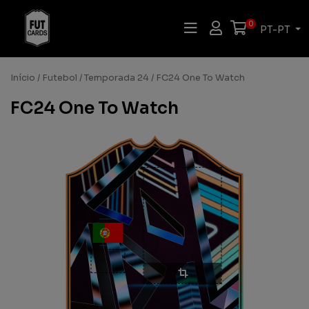
0
PT-PT
Início
/
Futebol
/
Temporada 24
/ FC24 One To Watch
FC24 One To Watch