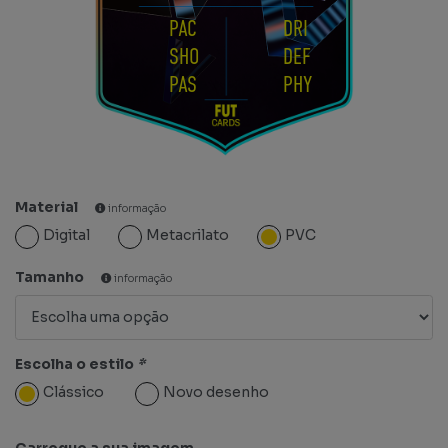
PAC
DRI
SHO
DEF
PAS
PHY
Material
informação
Digital
Metacrilato
PVC
Tamanho
informação
Escolha o estilo
*
Clássico
Novo desenho
Carregue a sua imagem