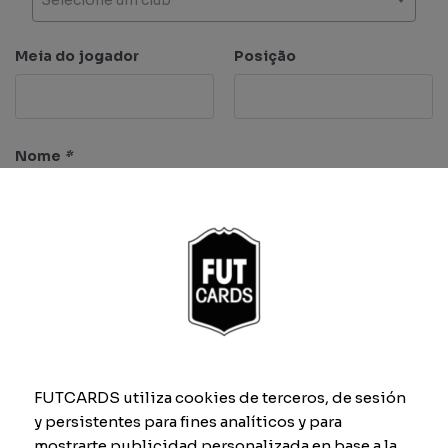
Meia do jogador
Posição
Nome
*
Características
FUTCARDS utiliza cookies de terceros, de sesión
Ritmo
Finta
y persistentes para fines analíticos y para
mostrarte publicidad personalizada en base a la