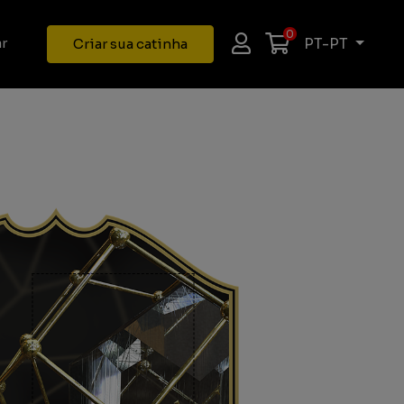
0
PT-PT
r
Criar sua catinha