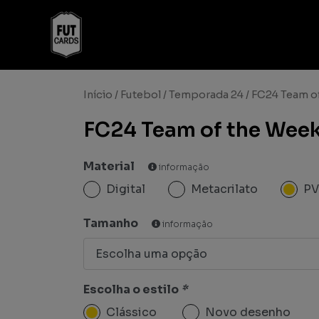
Início
/
Futebol
/
Temporada 24
/ FC24 Team o
FC24 Team of the Wee
Material
informação
Digital
Metacrilato
P
Tamanho
informação
Escolha o estilo
*
Clássico
Novo desenho