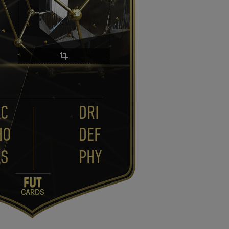
AC
DRI
HO
DEF
AS
PHY