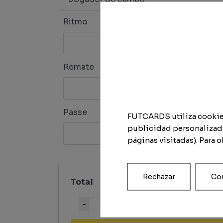
Ritmo
Finta
Remate
Defes
Passe
Físico
FUTCARDS utiliza cookies 
publicidad personalizada
páginas visitadas). Para 
Rechazar
Con
Total
Quantidade