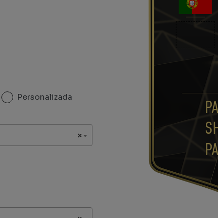
Personalizada
P
S
×
P