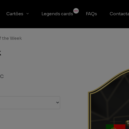
Cartões
Legends cards
FAQs
Contacta
f the Week
k
VC