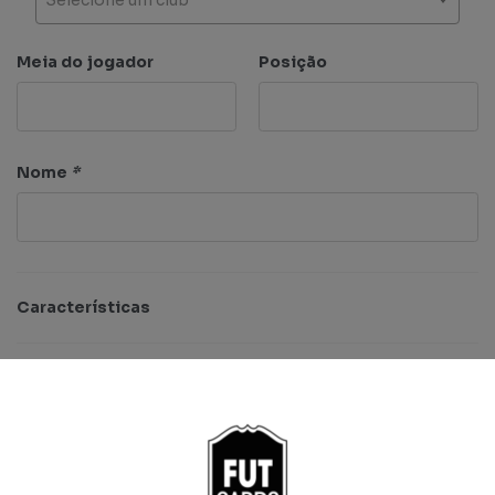
Meia do jogador
Posição
Nome
*
Características
Ritmo
Finta