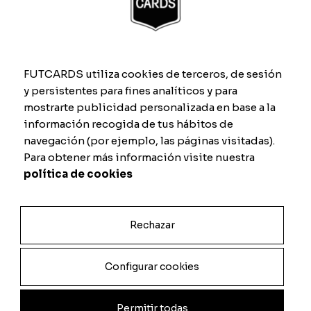
Remate
Defesa
FUTCARDS utiliza cookies de terceros, de sesión
Passe
Físico
y persistentes para fines analíticos y para
mostrarte publicidad personalizada en base a la
información recogida de tus hábitos de
navegación (por ejemplo, las páginas visitadas).
Para obtener más información visite nuestra
Previsualizar carta
política de cookies
Total
Rechazar
Quantidade
Configurar cookies
Adicionar
Permitir todas