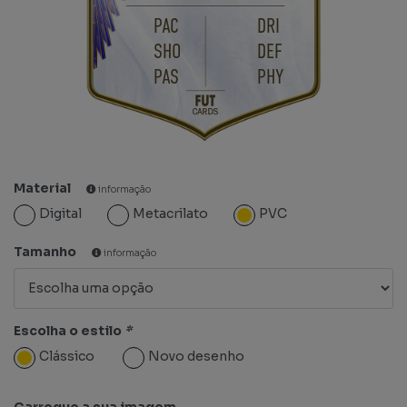
PAC
DRI
SHO
DEF
PAS
PHY
Material
informação
Digital
Metacrilato
PVC
Tamanho
informação
Escolha o estilo
*
Clássico
Novo desenho
Carregue a sua imagem