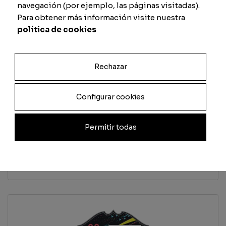
navegación (por ejemplo, las páginas visitadas).
Para obtener más información visite nuestra
Defesa
Físico
política de cookies
Rechazar
Previsualizar carta
Configurar cookies
Total
Permitir todas
Quantidade
Adicionar