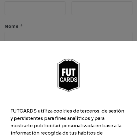
Nome
*
Características
Ritmo
Remate
FUTCARDS utiliza cookies de terceros, de sesión
y persistentes para fines analíticos y para
mostrarte publicidad personalizada en base a la
Passe
Finta
información recogida de tus hábitos de