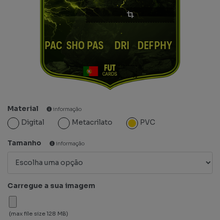
PAC
SHO
PAS
DRI
DEF
PHY
Material
informação
Digital
Metacrilato
PVC
Tamanho
informação
Carregue a sua imagem
(max file size 128 MB)