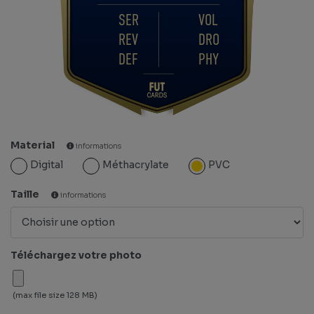
SER
VOL
REV
DRO
DEF
PHY
Material
informations
Digital
Méthacrylate
PVC
Taille
informations
Téléchargez votre photo
(max file size 128 MB)