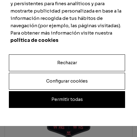
y persistentes para fines analíticos y para
mostrarte publicidad personalizada en base a la
Total
información recogida de tus hábitos de
Quantité
navegación (por ejemplo, las páginas visitadas).
Para obtener más información visite nuestra
Ajouter au panier
política de cookies
Rechazar
Configurar cookies
Permitir todas