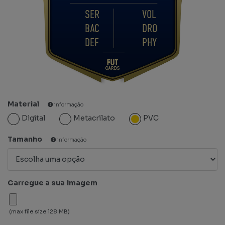
SER
VOL
BAC
DRO
DEF
PHY
Material
informação
Digital
Metacrilato
PVC
Tamanho
informação
Carregue a sua imagem
(max file size 128 MB)