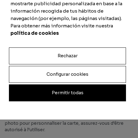
commis une erreur lors de la personnalisation de la carte.
mostrarte publicidad personalizada en base a la
Pour ce faire, vous devez nous fournir des photos
información recogida de tus hábitos de
démontrant les dommages ou erreurs.
navegación (por ejemplo, las páginas visitadas).
Para obtener más información visite nuestra
Si pour quelque raison que ce soit le produit n’arrive pas
política de cookies
dans un délai de 15 jours ouvrés à compter du jour de son
expédition, nous procédons à la vérification et nous
considérons le paquet comme perdu. Dans ce cas, nous
procédons à un nouvel envoi.
Rechazar
Conditions
En achetant sur FutCards, vous acceptez nos T et C qui
Configurar cookies
nous permettent d’utiliser les photos fournies par les
clients pour personnaliser la carte. Ce qui nous permet
Permitir todas
également de publier les cartes sur nos réseaux sociaux ou
sur la page web.
FutCards ne détient pas de licence et n’est pas affiliée à EA
Sports ni à aucune ligue de football. En nous envoyant la
photo pour personnaliser la carte, assurez-vous d’être
autorisé à l’utiliser.