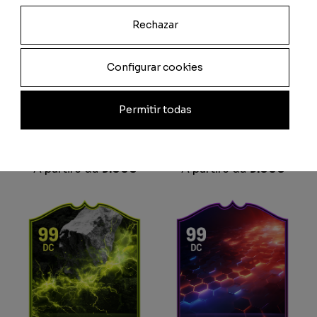
Rechazar
Configurar cookies
Permitir todas
FC25 Team of the week
FC25 Centurions
A partire da
9.00
€
A partire da
9.00
€