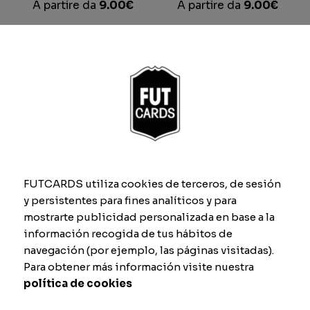
A partire da
9.00
€
A partire da
9.00
€
FUTCARDS utiliza cookies de terceros, de sesión
y persistentes para fines analíticos y para
mostrarte publicidad personalizada en base a la
FC25 TOTY (Team of
FC25 Legend
The Year)
A partire da
9.00
€
información recogida de tus hábitos de
A partire da
9.00
€
navegación (por ejemplo, las páginas visitadas).
Para obtener más información visite nuestra
política de cookies