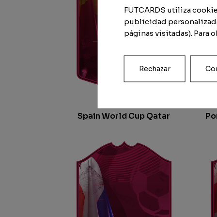
FUTCARDS utiliza cookies 
publicidad personalizada
páginas visitadas). Para 
Rechazar
Con
Spain World Cup Qatar
Po