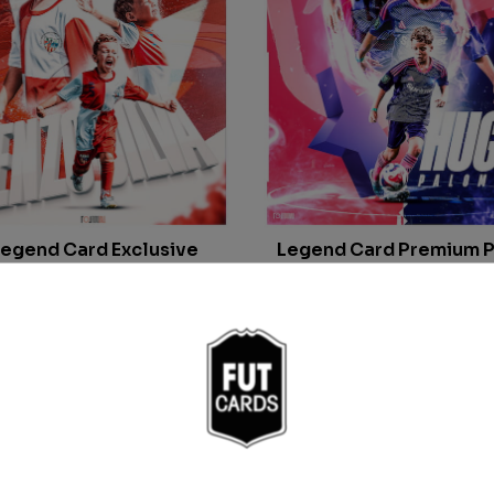
egend Card Exclusive
Legend Card Premium P
À partir de
19.99
€
À partir de
19.99
€