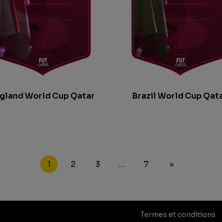
gland World Cup Qatar
Brazil World Cup Qat
1
2
3
…
7
»
Termes et conditions