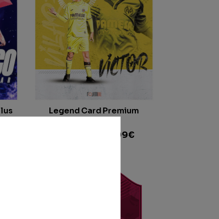
lus
Legend Card Premium
Standard
À partir de
19.99
€