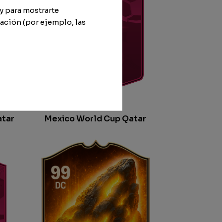
y para mostrarte
ación (por ejemplo, las
atar
Mexico World Cup Qatar