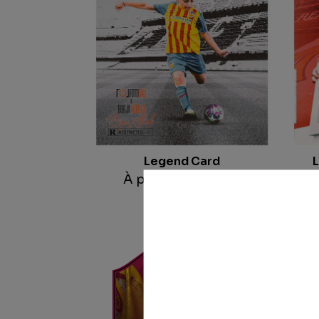
Legend Card
L
À partir de
19.99
€