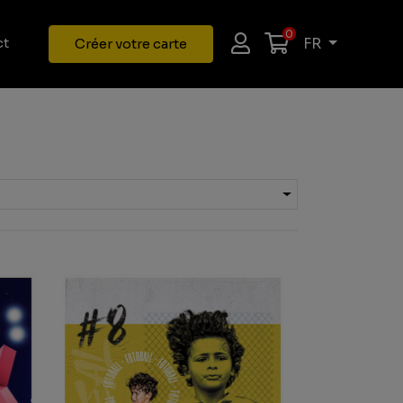
0
FR
ct
Créer votre carte