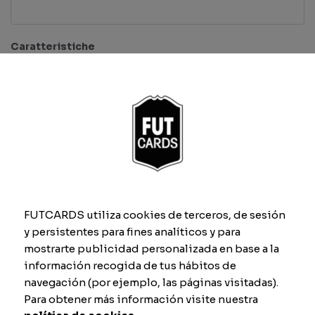
Caratteristiche
Previsualizar carta
Total
Quantità
FUTCARDS utiliza cookies de terceros, de sesión
y persistentes para fines analíticos y para
Aggiungi al carrello
mostrarte publicidad personalizada en base a la
información recogida de tus hábitos de
navegación (por ejemplo, las páginas visitadas).
Para obtener más información visite nuestra