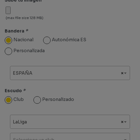
(max file size 128 MB)
Bandera
*
Nacional
Autonómica ES
Personalizada
ESPAÑA
×
Escudo
*
Club
Personalizado
LaLiga
×
Seleccione un club