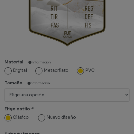
RIT
REG
TIR
DEF
PAS
FÍS
Material
información
Digital
Metacrilato
PVC
Tamaño
información
Elige estilo
*
Clásico
Nuevo diseño
Sube tu imagen