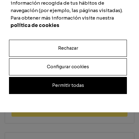
Tiro
Defensa
información recogida de tus hábitos de
navegación (por ejemplo, las páginas visitadas).
Para obtener más información visite nuestra
política de cookies
Pase
Físico
Rechazar
Previsualizar carta
Configurar cookies
Total
Permitir todas
Cantidad
Añadir al carrito