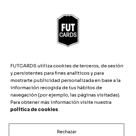
Media del jugador
Posición
Nombre
*
FUTCARDS utiliza cookies de terceros, de sesión
y persistentes para fines analíticos y para
Características
mostrarte publicidad personalizada en base a la
información recogida de tus hábitos de
navegación (por ejemplo, las páginas visitadas).
Para obtener más información visite nuestra
Ritmo
Regate
política de cookies
Tiro
Defensa
Rechazar