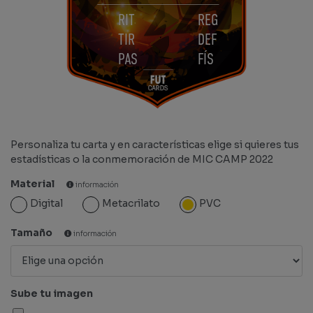
RIT
REG
TIR
DEF
PAS
FÍS
Personaliza tu carta y en características elige si quieres tus
estadísticas o la conmemoración de MIC CAMP 2022
Material
información
Digital
Metacrilato
PVC
Tamaño
información
Sube tu imagen