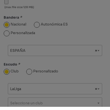
(max file size 128 MB)
Bandera
*
Nacional
Autonómica ES
Personalizada
ESPAÑA
×
Escudo
*
Club
Personalizado
LaLiga
×
Seleccione un club