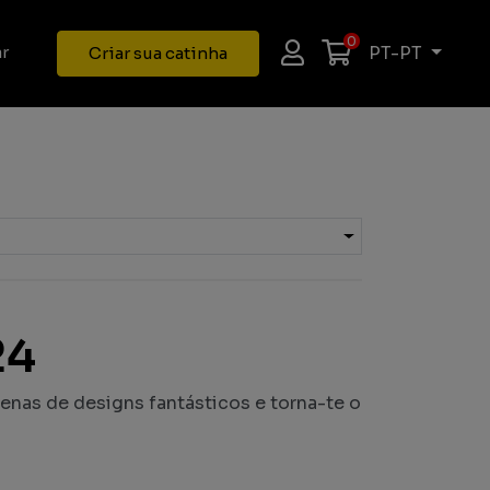
0
PT-PT
r
Criar sua catinha
24
tenas de designs fantásticos e torna-te o