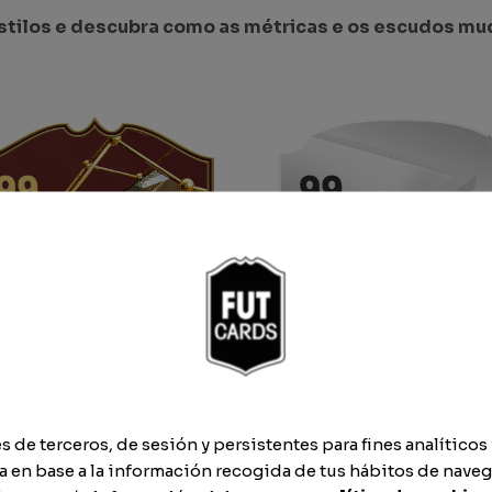
estilos e descubra como as métricas e os escudos mu
de terceros, de sesión y persistentes para fines analíticos 
 en base a la información recogida de tus hábitos de naveg