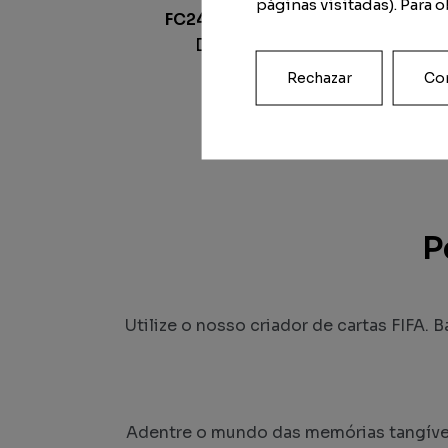
páginas visitadas). Para 
FC24 Football Legend
Desde
9.00
€
Rechazar
Con
P
Utilize o nosso criador de cartas FIFA. B
Adentre o mundo das memórias tangíveis