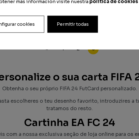
obtener más información visite nuestra
política de cookies
FC24 Fut Champs Gold
FC24 Silver
Desde
9.00
€
Desde
9.00
€
figurar cookies
Permitir todas
«
1
2
3
ersonalize o sua carta FIFA 
Obtenha o seu próprio FIFA 24 FutCard personalizado.
asta escolheres o teu desenho favorito, introduzires a t
tratamos do resto.
Cartinha EA FC 24
 com a nossa exclusiva seção de loja online para os e