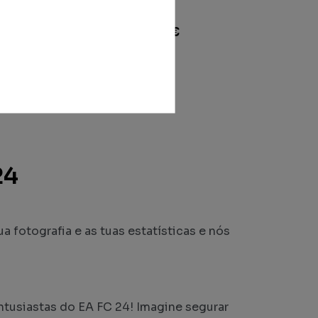
FC24 Bronze
Desde
9.00
€
24
ua fotografia e as tuas estatísticas e nós
ntusiastas do EA FC 24! Imagine segurar