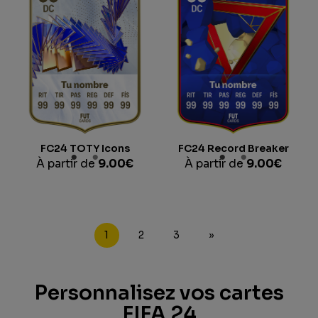
FC24 TOTY Icons
FC24 Record Breaker
À partir de
9.00
€
À partir de
9.00
€
1
2
3
»
Personnalisez vos cartes
FIFA 24