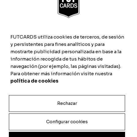
España Eurocopa 2024
La Decimoquinta
À partir de
9.00
€
Special Edition
À partir de
9.00
€
FUTCARDS utiliza cookies de terceros, de sesión
y persistentes para fines analíticos y para
mostrarte publicidad personalizada en base a la
información recogida de tus hábitos de
navegación (por ejemplo, las páginas visitadas).
Para obtener más información visite nuestra
política de cookies
Rechazar
Configurar cookies
FC24 TOTS (Team of
FC24 TOTY
The Season)
À partir de
9.00
€