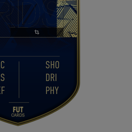
AC
SHO
AS
DRI
EF
PHY