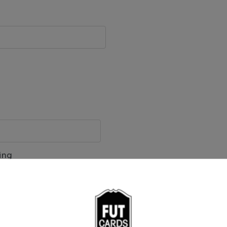
ing
que