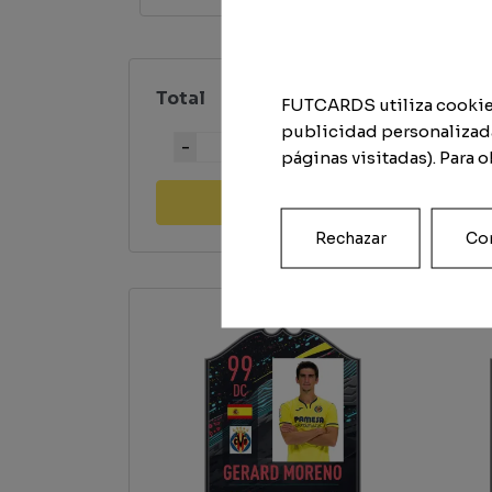
Total
FUTCARDS utiliza cookies 
publicidad personalizada
Quantity
páginas visitadas). Para 
Add to cart
Rechazar
Con