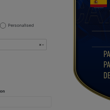
Personalised
×
P
P
D
ion