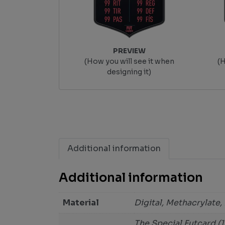
PREVIEW
(How you will see it when
(H
designing it)
Additional information
Additional information
Material
Digital, Methacrylate,
The Special Futcard (1