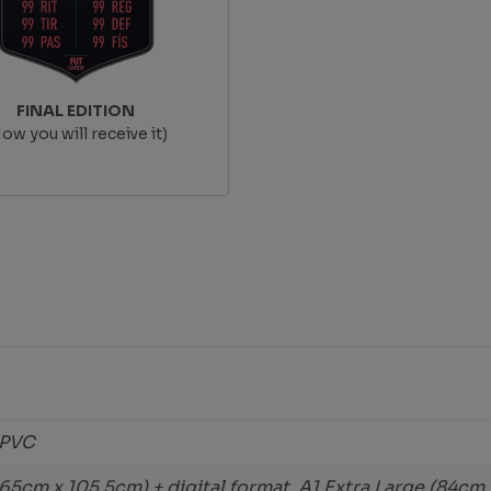
FINAL EDITION
ow you will receive it)
 PVC
65cm x 105,5cm) + digital format, A1 Extra Large (84cm