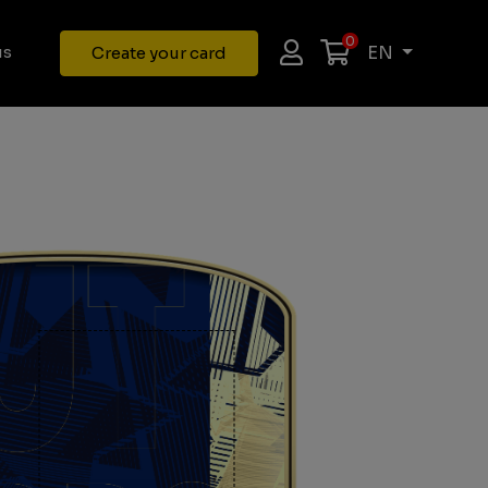
0
EN
us
Create your card