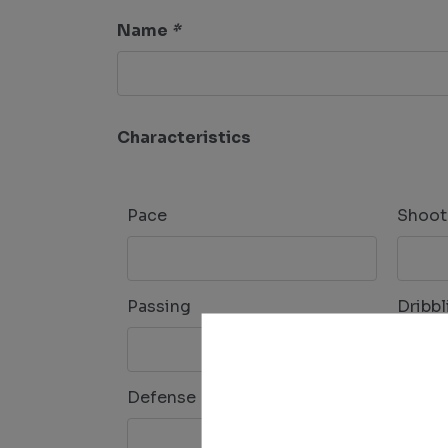
Name
*
Characteristics
Pace
Shoot
Passing
Dribbl
Defense
Physi