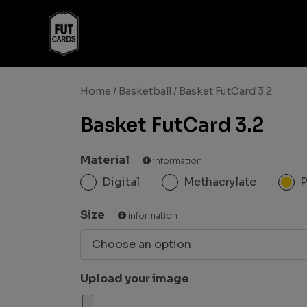
Home
/
Basketball
/ Basket FutCard 3.2
Basket FutCard 3.2
Material
information
Digital
Methacrylate
Size
information
Upload your image