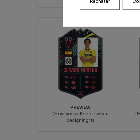
Rechazar
Con
PREVIEW
(How you will see it when
(H
designing it)