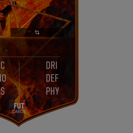
AC
DRI
HO
DEF
AS
PHY