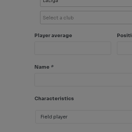
LaLiga
Select a club
Player average
Posit
Name
*
Characteristics