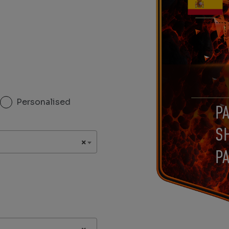
Personalised
P
S
×
P