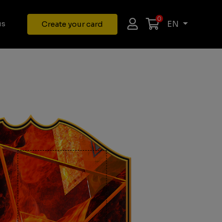
0
EN
us
Create your card