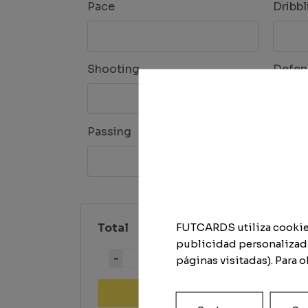
Pace
Dribbl
Shooting
Defen
Passing
Physi
FUTCARDS utiliza cookies 
Total
publicidad personalizada
Quantity
páginas visitadas). Para 
Add to cart