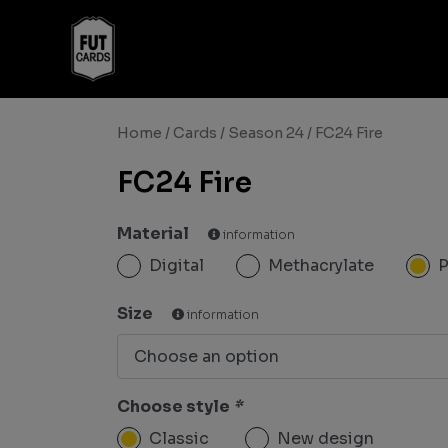
Home
/
Cards
/
Season 24
/ FC24 Fire
FC24 Fire
Material
information
Digital
Methacrylate
Size
information
Choose style
*
Classic
New design