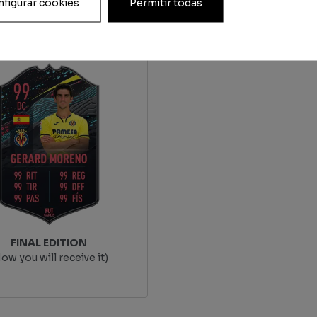
figurar cookies
Permitir todas
FINAL EDITION
ow you will receive it)