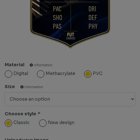
PAC
DRI
SHO
DEF
PAS
PHY
Material
information
Digital
Methacrylate
PVC
Size
information
Choose style
*
Classic
New design
Upload your image