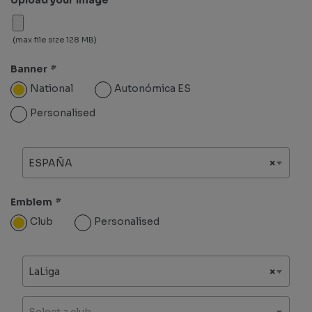
(max file size 128 MB)
Banner
*
National
Autonómica ES
Personalised
ESPAÑA
×
Emblem
*
Club
Personalised
LaLiga
×
Select a club