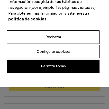
información recogida de tus hábitos de
Shooting
Defense
navegación (por ejemplo, las páginas visitadas).
Para obtener más información visite nuestra
política de cookies
Passing
Physique
Rechazar
Previsualizar carta
Configurar cookies
Permitir todas
Total
Quantity
Add to cart