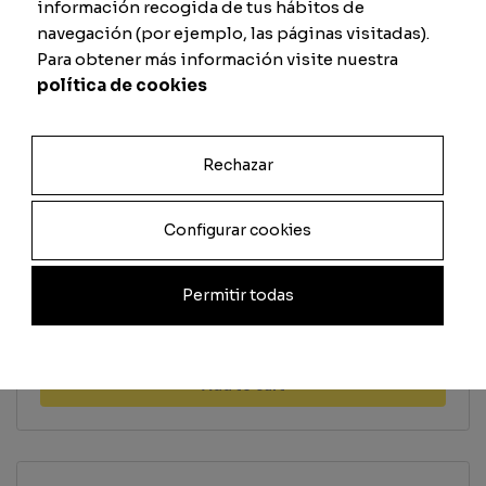
información recogida de tus hábitos de
Shooting
Defense
navegación (por ejemplo, las páginas visitadas).
Para obtener más información visite nuestra
política de cookies
Passing
Physique
Rechazar
Previsualizar carta
Configurar cookies
Permitir todas
Total
Quantity
Add to cart