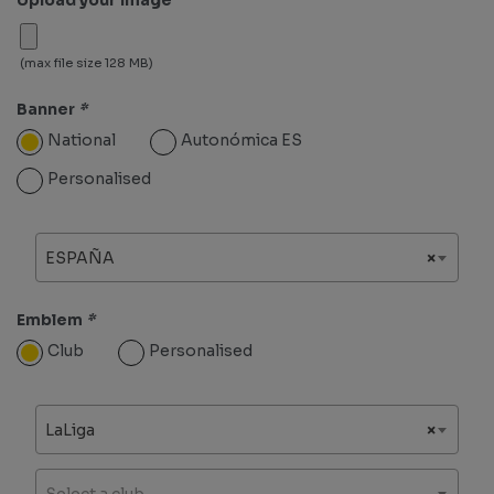
(max file size 128 MB)
Banner
*
National
Autonómica ES
Personalised
ESPAÑA
×
Emblem
*
Club
Personalised
LaLiga
×
Select a club