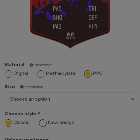
PAC
DRI
SHO
DEF
PAS
PHY
Material
information
Digital
Methacrylate
PVC
Size
information
Choose style
*
Classic
New design
Upload your image