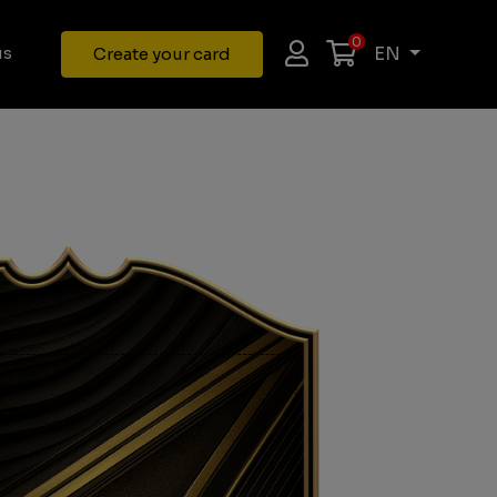
0
EN
us
Create your card