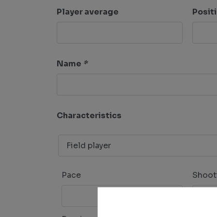
Player average
Posit
Name
*
Characteristics
Pace
Shoot