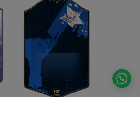
Nerazzurri
From
9.00
€