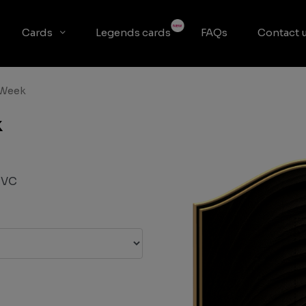
Cards
Legends cards
FAQs
Contact 
 Week
k
PVC