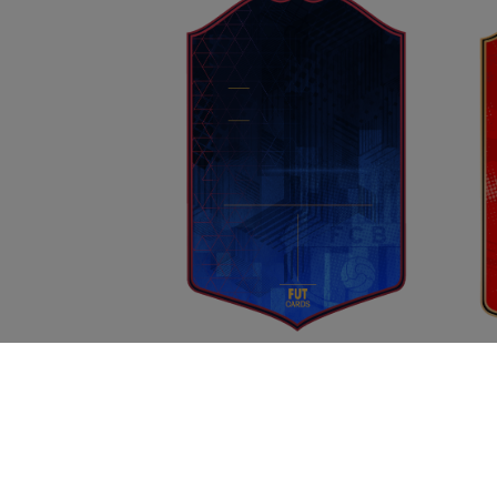
Culés T23
From
9.00
€