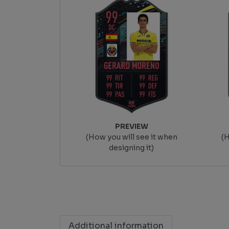
PREVIEW
(How you will see it when
(H
designing it)
Additional information