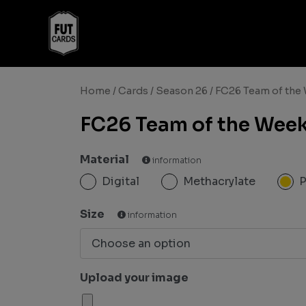
Home
/
Cards
/
Season 26
/ FC26 Team of the
FC26 Team of the Wee
Material
information
Digital
Methacrylate
Size
information
Upload your image