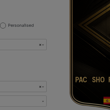
Personalised
×
PAC
SHO
×