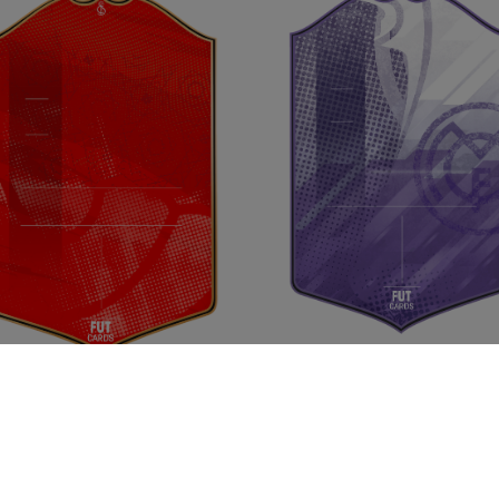
Madridistas T23
From
9.00
€
Sevillistas
From
9.00
€