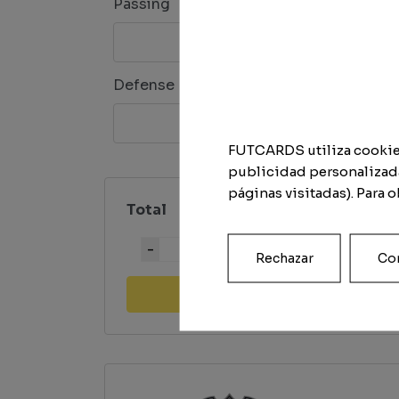
Passing
Dribbl
Defense
Physi
FUTCARDS utiliza cookies 
publicidad personalizada
páginas visitadas). Para 
Total
Quantity
Rechazar
Con
Add to cart