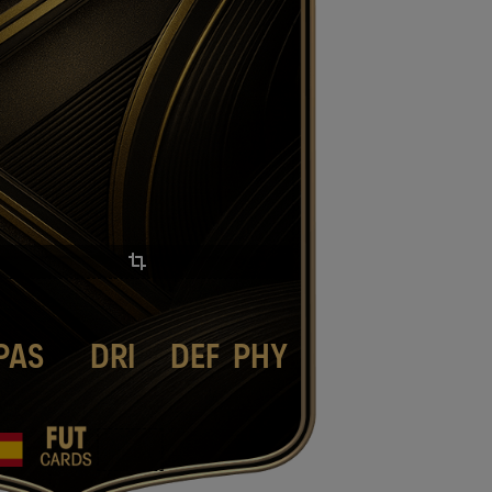
PAS
DRI
DEF
PHY