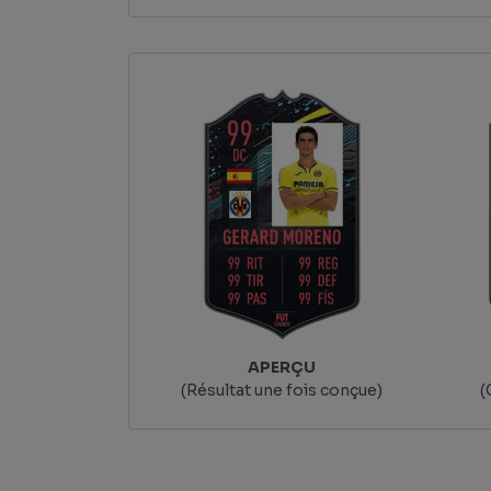
APERÇU
(Résultat une fois conçue)
(