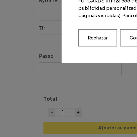
Rythme
Dribbl
FUTCARDS utiliza cookies 
publicidad personalizada
páginas visitadas). Para 
Tir
Défen
Rechazar
Con
Passe
Physi
Total
Quantité
Ajouter au panie