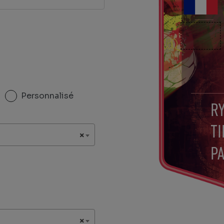
Personnalisé
R
TI
×
P
×