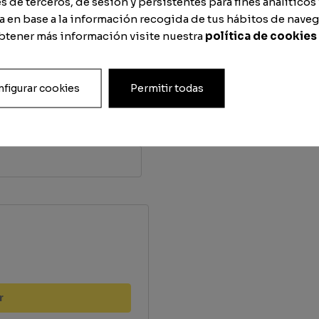
ing
de terceros, de sesión y persistentes para fines analíticos 
 en base a la información recogida de tus hábitos de naveg
obtener más información visite nuestra
política de cookies
se
figurar cookies
Permitir todas
que
r