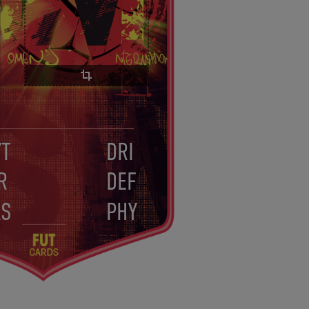
YT
DRI
R
DEF
AS
PHY