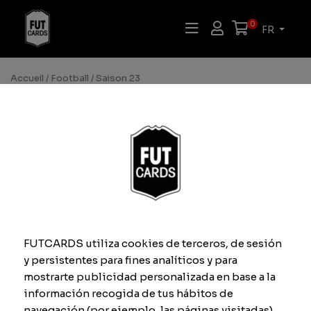
0
FR
Accueil
/
Football
/ Saison 23
Categoría
Subcategoría
Football
Saison 23
Aucun produit ne correspond à votre sélection.
FUTCARDS utiliza cookies de terceros, de sesión
FutCards FIFA 2020. Tous droits réservés.
y persistentes para fines analíticos y para
Termes et conditions
Politique des cookies
mostrarte publicidad personalizada en base a la
Configuration cookies
información recogida de tus hábitos de
navegación (por ejemplo, las páginas visitadas).