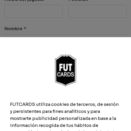
Nombre
*
Características
Ritmo
Regate
FUTCARDS utiliza cookies de terceros, de sesión
y persistentes para fines analíticos y para
Tiro
Defensa
mostrarte publicidad personalizada en base a la
información recogida de tus hábitos de