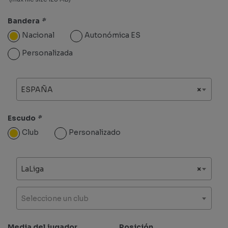
Bandera
*
Nacional
Autonómica ES
Personalizada
ESPAÑA
×
Escudo
*
Club
Personalizado
LaLiga
×
Seleccione un club
Media del jugador
Posición