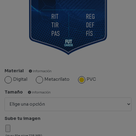
RIT
REG
TIR
DEF
PAS
FÍS
Material
información
Digital
Metacrilato
PVC
Tamaño
información
Sube tu imagen
(max file size 128 MB)