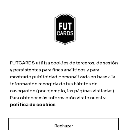
Legend Card
Desde
19.99
€
Crea tu carta
FUTCARDS utiliza cookies de terceros, de sesión
¿Por qué no veo la previsualización de mi
y persistentes para fines analíticos y para
Legend Card?
mostrarte publicidad personalizada en base a la
información recogida de tus hábitos de
Al ser un diseño único y 100% personalizado, nuestro
navegación (por ejemplo, las páginas visitadas).
equipo de diseñadores trabajará para que tu Legend
Para obtener más información visite nuestra
Card sea de la máxima calidad posible.
política de cookies
¿Podré ver como queda mi Legend
Rechazar