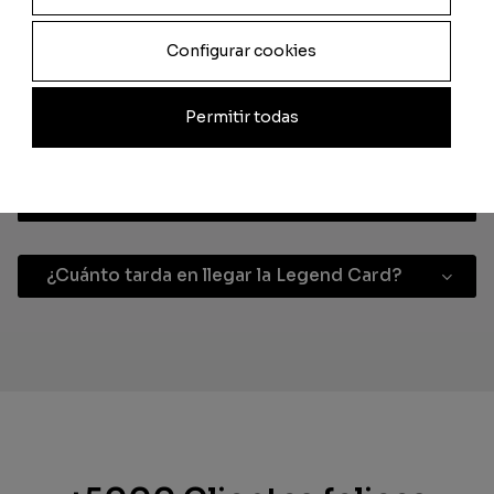
Card?
Configurar cookies
¿Cómo tienen que ser las imágenes para
la Legend Card?
Permitir todas
¿Si no me gusta el diseño, podré
cambiarlo?
¿Cuánto tarda en llegar la Legend Card?