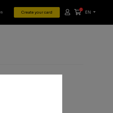
0
EN
us
Create your card