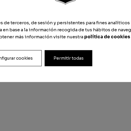
de terceros, de sesión y persistentes para fines analíticos 
 en base a la información recogida de tus hábitos de naveg
FUT Shin Guard PRO
obtener más información visite nuestra
política de cookies
From
29.95
€
figurar cookies
Permitir todas
Terms and con