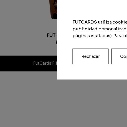
FUTCARDS utiliza cookies 
publicidad personalizada
FUT Shin Guard BASIC
páginas visitadas). Para 
From
24.95
€
Rechazar
Con
FutCards FIFA 2020. All rights reserved.