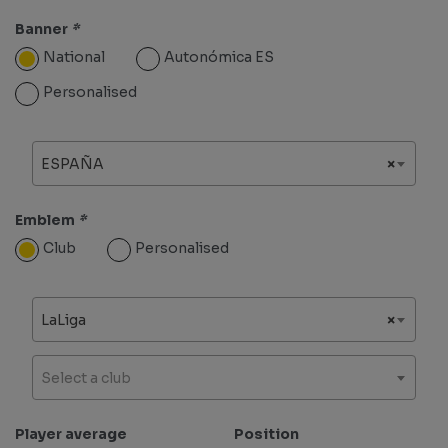
Banner
*
National
Autonómica ES
Personalised
ESPAÑA
×
Emblem
*
Club
Personalised
LaLiga
×
Select a club
Player average
Position