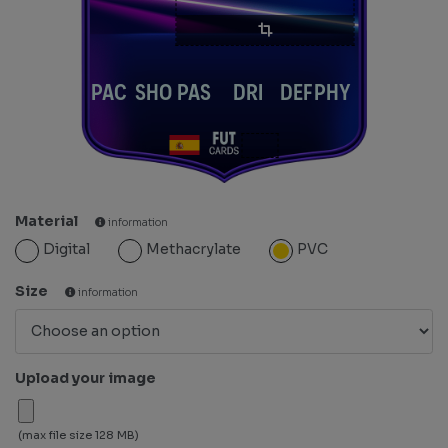
PAC
SHO
PAS
DRI
DEF
PHY
Material
information
Digital
Methacrylate
PVC
Size
information
Upload your image
(max file size 128 MB)