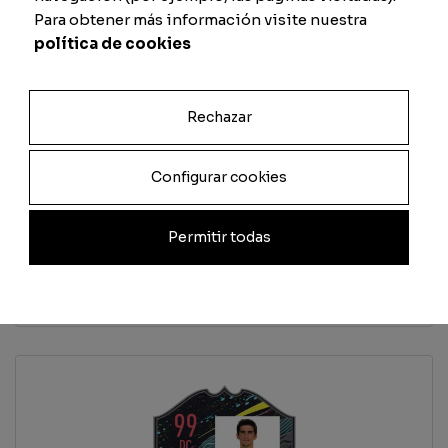
Para obtener más información visite nuestra
Defense
Physique
política de cookies
Rechazar
Previsualizar carta
Configurar cookies
Total
Permitir todas
Quantity
Add to cart