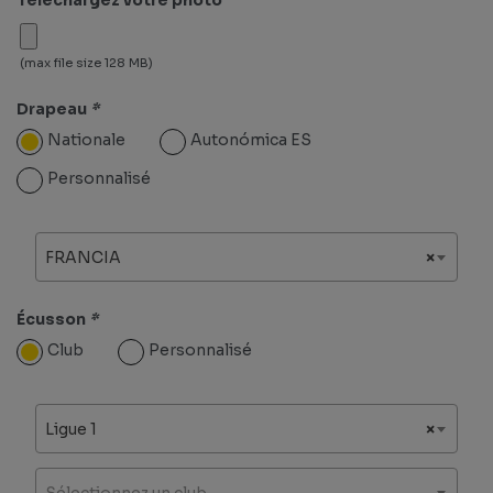
(max file size 128 MB)
Drapeau
*
Nationale
Autonómica ES
Personnalisé
FRANCIA
×
Écusson
*
Club
Personnalisé
Ligue 1
×
Sélectionnez un club