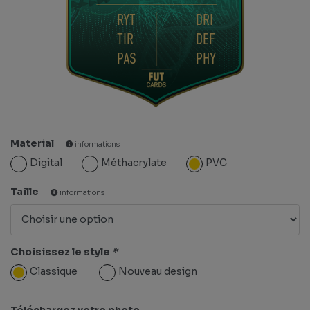
RYT
DRI
TIR
DEF
PAS
PHY
Material
informations
Digital
Méthacrylate
PVC
Taille
informations
Choisissez le style
*
Classique
Nouveau design
Téléchargez votre photo