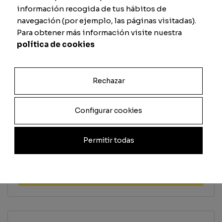
Tir
Défense
información recogida de tus hábitos de
navegación (por ejemplo, las páginas visitadas).
Para obtener más información visite nuestra
política de cookies
Passe
Physique
Rechazar
Previsualizar carta
Configurar cookies
Total
Permitir todas
Quantité
Ajouter au panier