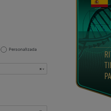
Personalizada
RI
TI
×
P