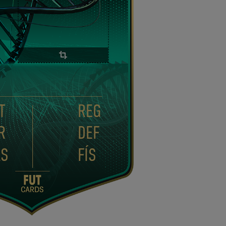
T
REG
R
DEF
AS
FÍS