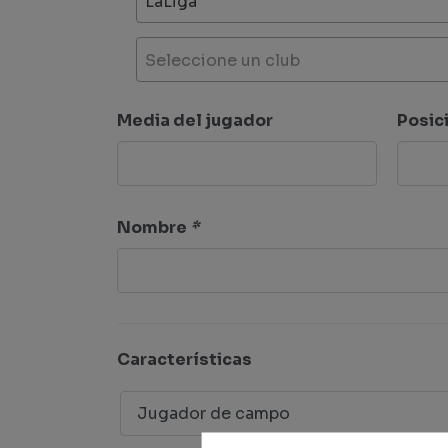
LaLiga
Seleccione un club
Media del jugador
Posic
Nombre
*
Características