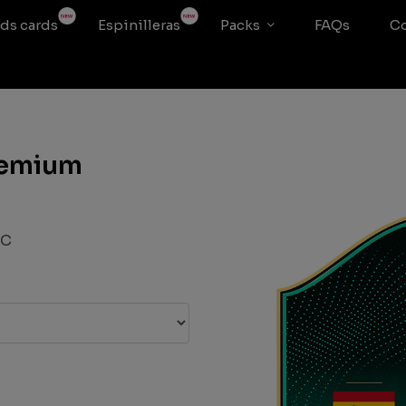
ds cards
Espinilleras
Packs
FAQs
Co
remium
VC