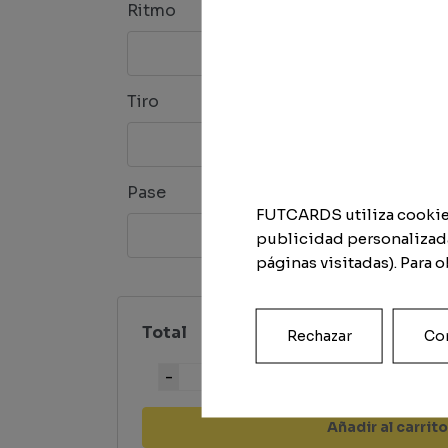
Ritmo
Regat
Tiro
Defen
Pase
Físico
FUTCARDS utiliza cookies 
publicidad personalizada
páginas visitadas). Para 
Total
Rechazar
Con
Cantidad
Añadir al carrito