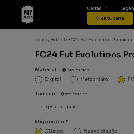
Cartas
Legen
Crea tu carta
Inicio
/
Fútbol
/ FC24 Fut Evolutions Premium
FC24 Fut Evolutions P
Material
información
Digital
Metacrilato
P
Tamaño
información
Elige estilo
*
Clásico
Nuevo diseño