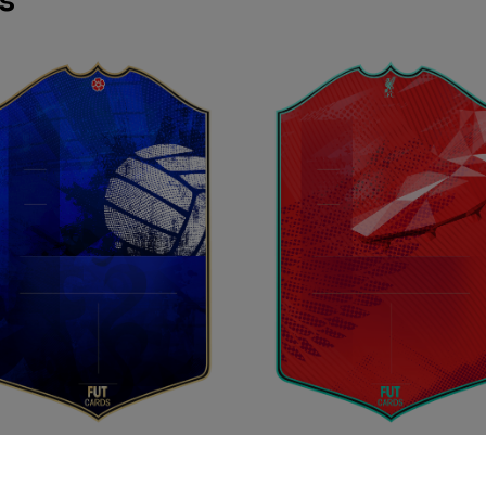
s
Blues
The Reds