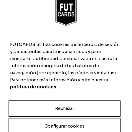
Cantidad
Añadir al carrito
FUTCARDS utiliza cookies de terceros, de sesión
y persistentes para fines analíticos y para
mostrarte publicidad personalizada en base a la
Información adicional
información recogida de tus hábitos de
navegación (por ejemplo, las páginas visitadas).
Información adicional
Para obtener más información visite nuestra
política de cookies
Material
Digital, Metacrilato, PVC
A1 Extra Grande (84cm x 59cm) +
formato digital, A2 Grande (59cm x
Rechazar
42cm) + formato digital, A3 Mediana
Tamaño
(42cm x 30cm) + formato digital, A4
Pequeña (30cm x 21cm) + formato
Configurar cookies
digital, Formato digital