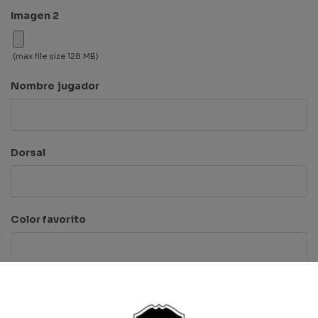
Imagen 2
(max file size 128 MB)
Nombre jugador
Dorsal
Color favorito
Total