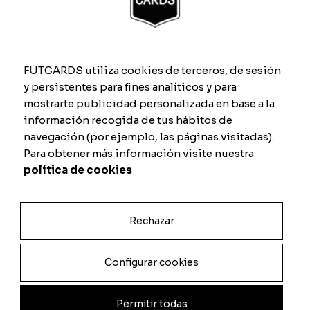
FUTCARDS utiliza cookies de terceros, de sesión
Información adicional
y persistentes para fines analíticos y para
mostrarte publicidad personalizada en base a la
Información adicional
información recogida de tus hábitos de
navegación (por ejemplo, las páginas visitadas).
Material
Digital, Metacrilato, PVC
Para obtener más información visite nuestra
A1 Extra Grande (84cm x 59cm) +
política de cookies
formato digital, A2 Grande (59cm x
42cm) + formato digital, A3 Mediana
Tamaño
(42cm x 30cm) + formato digital, A4
Rechazar
Pequeña (30cm x 21cm) + formato
digital, Formato digital
Configurar cookies
Permitir todas