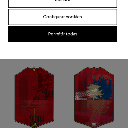
Configurar cookies
Permitir todas
Groguets
Colchoneros
À partir de
9.00
€
À partir de
9.00
€